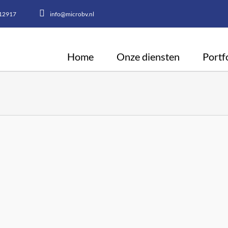
12917
info@microbv.nl
Home
Onze diensten
Portf