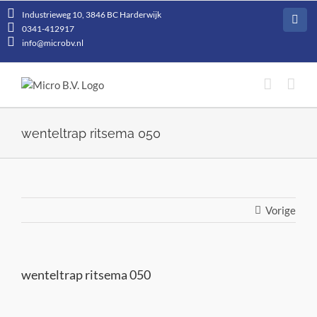
Ga
Industrieweg 10, 3846 BC Harderwijk
naar
Face
0341-412917
inhoud
info@microbv.nl
wenteltrap ritsema 050
Vorige
wenteltrap ritsema 050