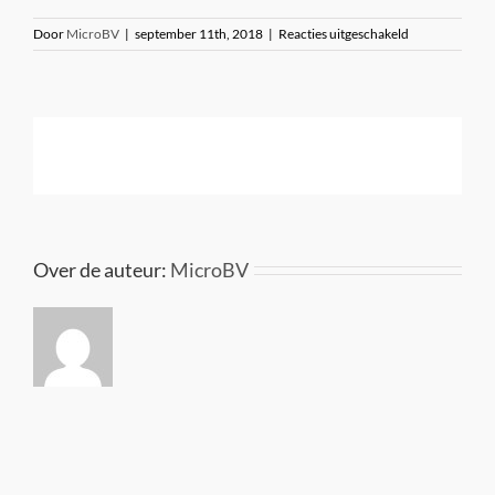
voor
Door
MicroBV
|
september 11th, 2018
|
Reacties uitgeschakeld
wenteltrap
ritsema
050
Over de auteur:
MicroBV