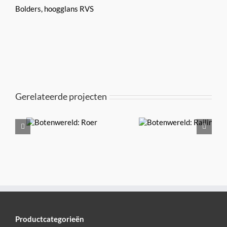
Bolders, hoogglans RVS
Gerelateerde projecten
eld:
Botenwereld:
Botenwer
Railing
Railin
Productcategorieën