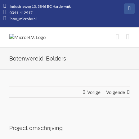
Ga
Industrieweg 10, 3846 BC Harderwijk
naar
Face
0341-412917
inhoud
info@microbv.nl
Botenwereld: Bolders
Vorige
Volgende
View
Larger
Project omschrijving
Image